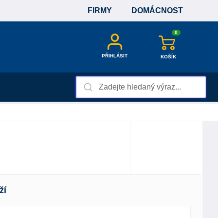
FIRMY
DOMÁCNOST
0
PŘIHLÁSIT
KOŠÍK
ží