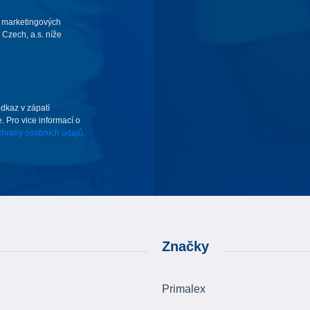
 marketingových
Czech, a.s. níže
odkaz v zápatí
. Pro vice informací o
hrany osobních údajů.
Značky
Primalex