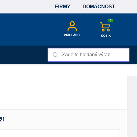
FIRMY
DOMÁCNOST
0
PŘIHLÁSIT
KOŠÍK
ží