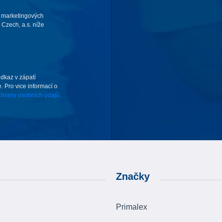
 marketingových
Czech, a.s. níže
odkaz v zápatí
. Pro vice informací o
hrany osobních údajů.
Značky
Primalex