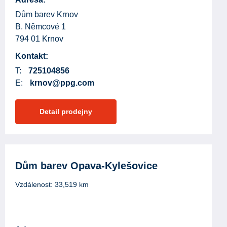
Dům barev Krnov
B. Němcové 1
794 01 Krnov
Kontakt:
T:
725104856
E:
krnov@ppg.com
Detail prodejny
Dům barev Opava-Kylešovice
Vzdálenost:
33,519
km