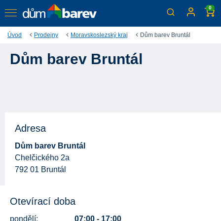
0
Úvod
Prodejny
Moravskoslezský kraj
Dům barev Bruntál
Dům barev Bruntál
Adresa
Dům barev Bruntál
Chelčického 2a
792 01 Bruntál
Otevírací doba
pondělí:
07:00 - 17:00