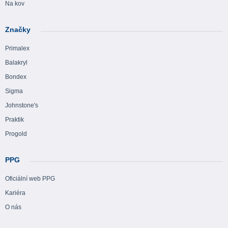
Na kov
Značky
Primalex
Balakryl
Bondex
Sigma
Johnstone's
Praktik
Progold
PPG
Oficiální web PPG
Kariéra
O nás