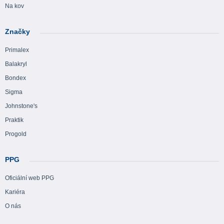
Na kov
Značky
Primalex
Balakryl
Bondex
Sigma
Johnstone's
Praktik
Progold
PPG
Oficiální web PPG
Kariéra
O nás