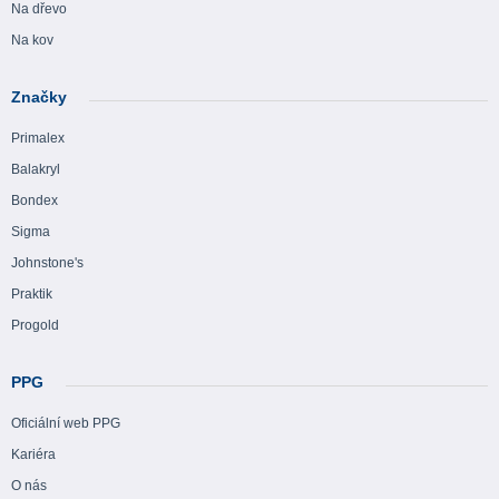
Na dřevo
Na kov
Značky
Primalex
Balakryl
Bondex
Sigma
Johnstone's
Praktik
Progold
PPG
Oficiální web PPG
Kariéra
O nás