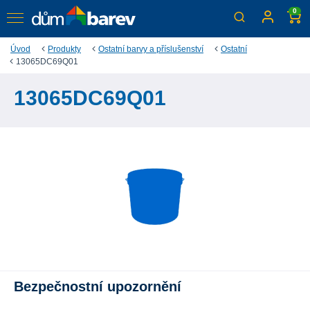
0
Úvod
Produkty
Ostatní barvy a příslušenství
Ostatní
13065DC69Q01
13065DC69Q01
Bezpečnostní upozornění