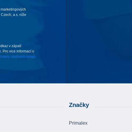
 marketingových
Czech, a.s. níže
odkaz v zápatí
. Pro vice informací o
hrany osobních údajů.
Značky
Primalex