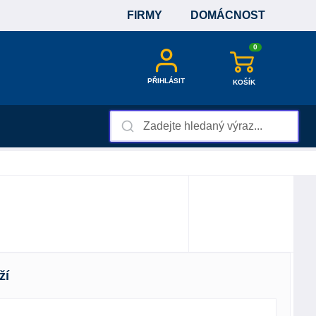
FIRMY
DOMÁCNOST
0
PŘIHLÁSIT
KOŠÍK
ží