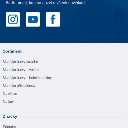
Buďte první, kdo se dozví o všech novinkách.
Sortiment
Malířské barvy fasádní
Malířské barvy – vnitřní
Malířské barvy – hotové odstíny
Malířské příslušenství
Na dřevo
Na kov
Značky
Primalex