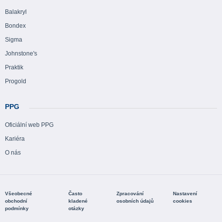
Balakryl
Bondex
Sigma
Johnstone's
Praktik
Progold
PPG
Oficiální web PPG
Kariéra
O nás
Všeobecné
Často
Zpracování
Nastavení
obchodní
kladené
osobních údajů
cookies
podmínky
otázky