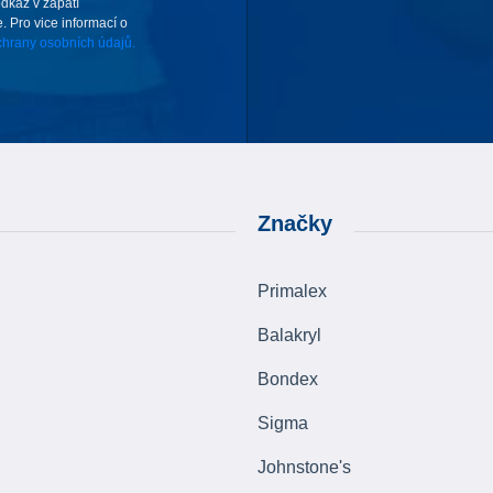
odkaz v zápatí
. Pro vice informací o
hrany osobních údajů.
Značky
Primalex
Balakryl
Bondex
Sigma
Johnstone's