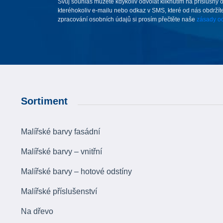
Svůj souhlas můžete kdykoliv odvolat kliknutím na příslušný 
kteréhokoliv e-mailu nebo odkaz v SMS, které od nás obdržíte
zpracování osobních údajů si prosím přečtěte naše
zásady oc
Sortiment
Malířské barvy fasádní
Malířské barvy – vnitřní
Malířské barvy – hotové odstíny
Malířské příslušenství
Na dřevo