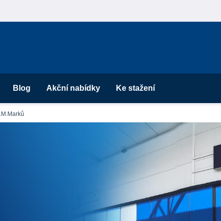
Blog
Akční nabídky
Ke stažení
J.M.Marků