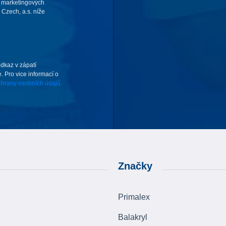
 marketingových
Czech, a.s. níže
odkaz v zápatí
. Pro vice informací o
hrany osobních údajů.
Značky
Primalex
Balakryl