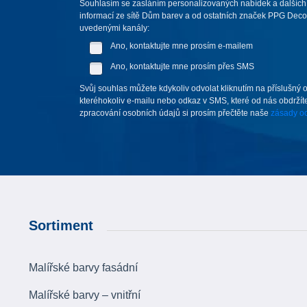
Souhlasím se zasláním personalizovaných nabídek a dalších
informací ze sítě Dům barev a od ostatních značek PPG Deco 
uvedenými kanály:
Ano, kontaktujte mne prosím e-mailem
Ano, kontaktujte mne prosím přes SMS
Svůj souhlas můžete kdykoliv odvolat kliknutím na příslušný 
kteréhokoliv e-mailu nebo odkaz v SMS, které od nás obdržíte
zpracování osobních údajů si prosím přečtěte naše
zásady oc
Sortiment
Malířské barvy fasádní
Malířské barvy – vnitřní