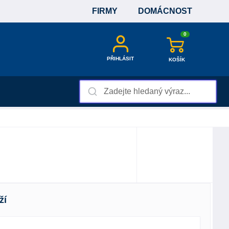
FIRMY
DOMÁCNOST
0
PŘIHLÁSIT
KOŠÍK
ží