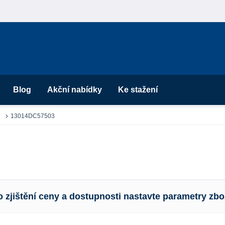
Blog
Akční nabídky
Ke stažení
13014DC57503
o zjištění ceny a dostupnosti nastavte parametry zbo