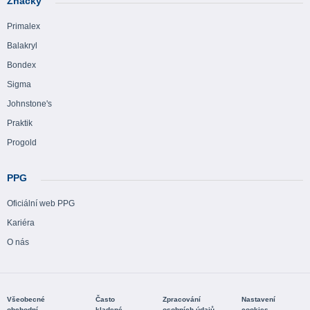
Značky
Primalex
Balakryl
Bondex
Sigma
Johnstone's
Praktik
Progold
PPG
Oficiální web PPG
Kariéra
O nás
Všeobecné
Často
Zpracování
Nastavení
obchodní
kladené
osobních údajů
cookies