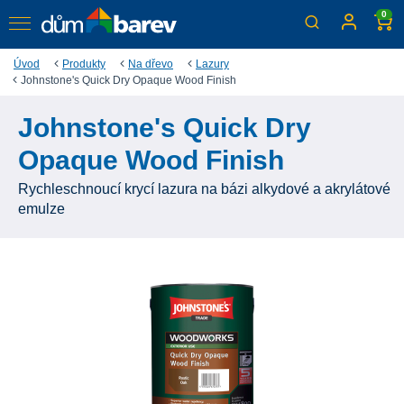
0
Úvod
Produkty
Na dřevo
Lazury
Johnstone's Quick Dry Opaque Wood Finish
Johnstone's Quick Dry
Opaque Wood Finish
Rychleschnoucí krycí lazura na bázi alkydové a akrylátové
emulze