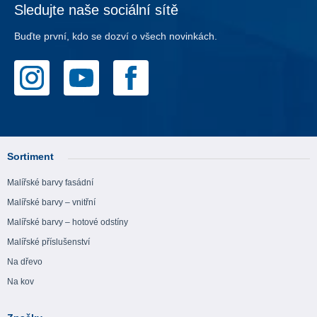
Sledujte naše sociální sítě
Buďte první, kdo se dozví o všech novinkách.
Sortiment
Malířské barvy fasádní
Malířské barvy – vnitřní
Malířské barvy – hotové odstíny
Malířské příslušenství
Na dřevo
Na kov