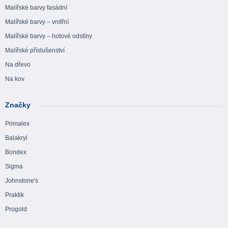
Malířské barvy fasádní
Malířské barvy – vnitřní
Malířské barvy – hotové odstíny
Malířské příslušenství
Na dřevo
Na kov
Značky
Primalex
Balakryl
Bondex
Sigma
Johnstone's
Praktik
Progold