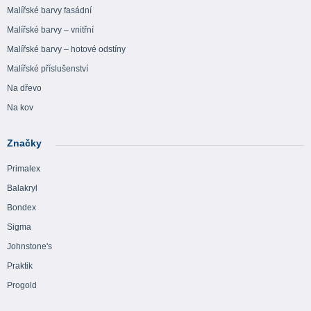
Malířské barvy fasádní
Malířské barvy – vnitřní
Malířské barvy – hotové odstíny
Malířské příslušenství
Na dřevo
Na kov
Značky
Primalex
Balakryl
Bondex
Sigma
Johnstone's
Praktik
Progold