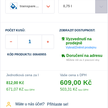
0,75 l
transparentní
POČET KUSŮ:
ZOBRAZIT DOSTUPNOST:
Vyzvednutí na
prodejně
Vybrat/Změnit prodejnu
KÓD PRODUKTU: 00640955
Doručení na adresu
Můžete mít za 2 pracovní dny
Jednotková cena za l
Vaše cena s DPH
609,00 Kč
812,00 Kč
671,07 Kč
503,31 Kč
bez DPH
bez DPH
Máte u nás účet?
Přihlaste se!