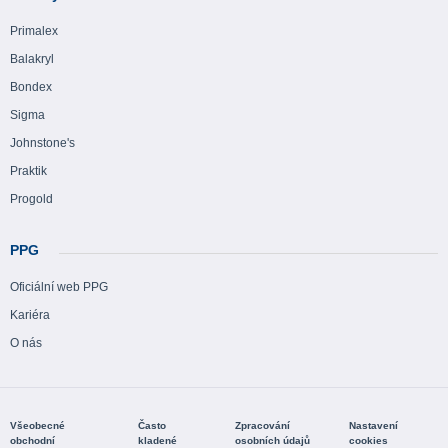
Primalex
Balakryl
Bondex
Sigma
Johnstone's
Praktik
Progold
PPG
Oficiální web PPG
Kariéra
O nás
Všeobecné
Často
Zpracování
Nastavení
obchodní
kladené
osobních údajů
cookies