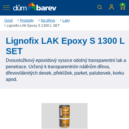
0
Úvod
Produkty
Na dřevo
Laky
Lignofix LAK Epoxy S 1300 L SET
Lignofix LAK Epoxy S 1300 L
SET
Dvousložkový epoxidový vysoce odolný transparentní lak a
penetrace. Určený k transparentním nátěrům dřeva,
dřevovláknitých desek, překližek, parket, palubovek, korku
apod.