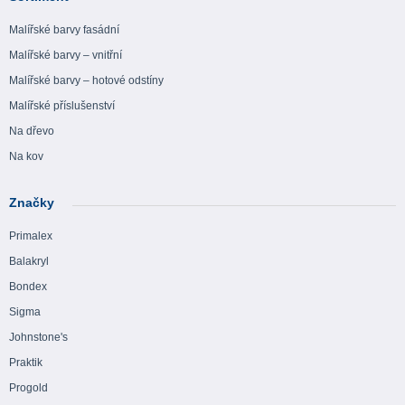
Malířské barvy fasádní
Malířské barvy – vnitřní
Malířské barvy – hotové odstíny
Malířské příslušenství
Na dřevo
Na kov
Značky
Primalex
Balakryl
Bondex
Sigma
Johnstone's
Praktik
Progold