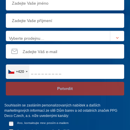
Vyberte prodejnu…
+420
Potvrdit
Souhlasím se zasláním personalizovaných nabídek a dalších
marketingových informací ze sítě Dům barev a od ostatních značek PPG
Deco Czech, a.s. níže uvedenými kanály:
Ano, kontaktujte mne prosím e-mailem