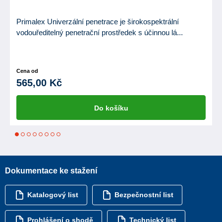
Primalex Univerzální penetrace je širokospektrální
vodouředitelný penetrační prostředek s účinnou lá...
Cena od
565,00 Kč
Do košíku
1
2
3
4
5
6
7
8
Dokumentace ke stažení
Katalogový list
Bezpečnostní list
Prohlášení o shodě
Technický list