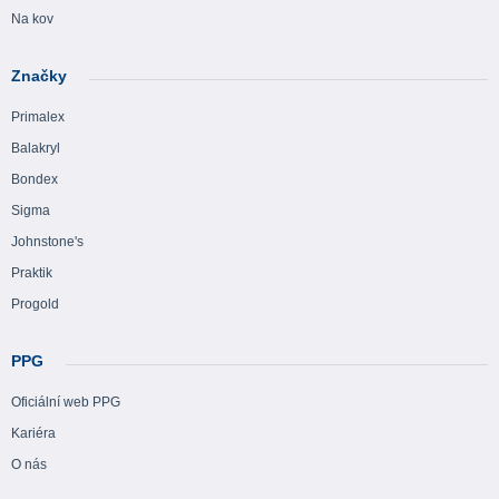
Na kov
Značky
Primalex
Balakryl
Bondex
Sigma
Johnstone's
Praktik
Progold
PPG
Oficiální web PPG
Kariéra
O nás