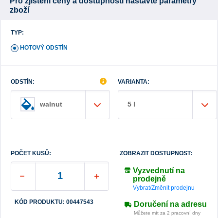
Pro zjištění ceny a dostupnosti nastavte parametry
zboží
TYP:
HOTOVÝ ODSTÍN
ODSTÍN:
VARIANTA:
5 l
walnut
POČET KUSŮ:
ZOBRAZIT DOSTUPNOST:
Vyzvednutí na
prodejně
Vybrat/Změnit prodejnu
KÓD PRODUKTU: 00447543
Doručení na adresu
Můžete mít za 2 pracovní dny