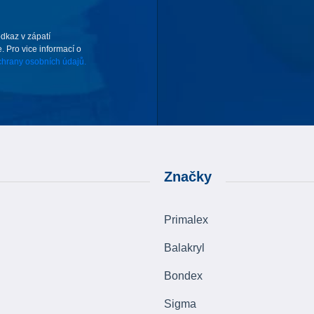
odkaz v zápatí
. Pro vice informací o
hrany osobních údajů.
Značky
Primalex
Balakryl
Bondex
Sigma