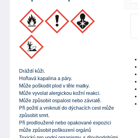
Dráždí kůži.
Hořlavá kapalina a páry.
Může poškodit plod v těle matky.
Může vyvolat alergickou kožní reakci.
Může způsobit ospalost nebo závratě.
Při požití a vniknutí do dýchacích cest může
způsobit smrt.
Při prodloužené nebo opakované expozici
může způsobit poškození orgánů
Toxický pro vodní organismy, s dlouhodobými