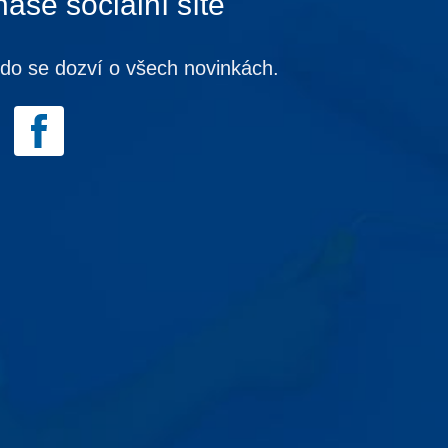
naše sociální sítě
kdo se dozví o všech novinkách.