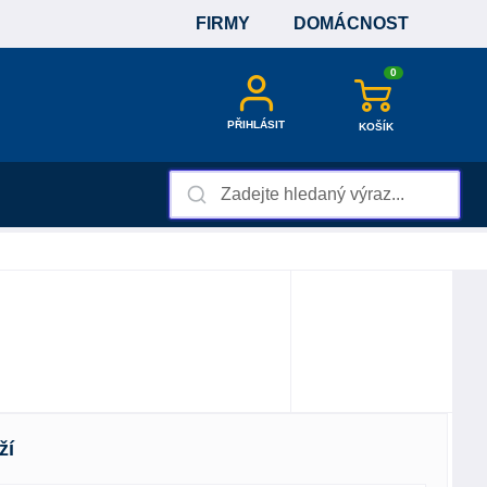
FIRMY
DOMÁCNOST
0
PŘIHLÁSIT
KOŠÍK
ží