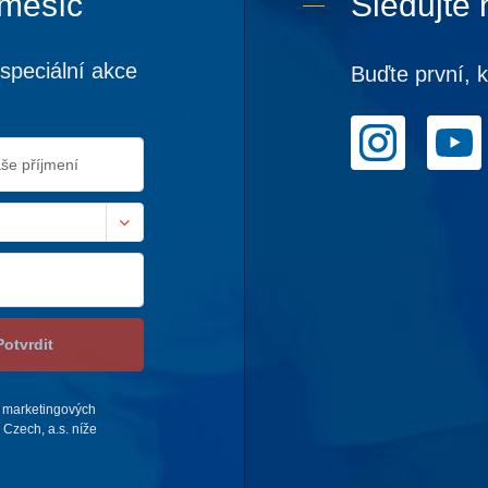
 měsíc
Sledujte 
speciální akce
Buďte první, 
Potvrdit
 marketingových
Czech, a.s. níže