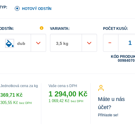
TYP:
HOTOVÝ ODSTÍN
ODSTÍN:
VARIANTA:
POČET KUSŮ:
dub
3,5 kg
KÓD PRODUK
00984070
Jednotková cena za kg
Vaše cena s DPH
1 294,00 Kč
369,71 Kč
Máte u nás
1 069,42 Kč
bez DPH
305,55 Kč
bez DPH
účet?
Přihlaste se!