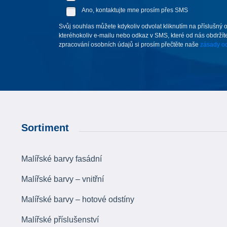
Ano, kontaktujte mne prosím přes SMS
Svůj souhlas můžete kdykoliv odvolat kliknutím na příslušný 
kteréhokoliv e-mailu nebo odkaz v SMS, které od nás obdržíte
zpracování osobních údajů si prosím přečtěte naše
zásady oc
Sortiment
Malířské barvy fasádní
Malířské barvy – vnitřní
Malířské barvy – hotové odstíny
Malířské příslušenství