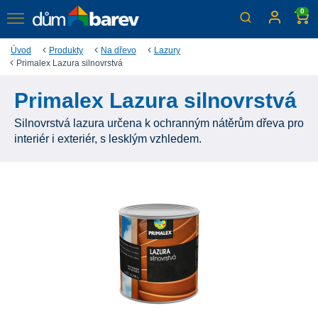
0
Úvod
Produkty
Na dřevo
Lazury
Primalex Lazura silnovrstvá
Primalex Lazura silnovrstvá
Silnovrstvá lazura určena k ochranným nátěrům dřeva pro
interiér i exteriér, s lesklým vzhledem.