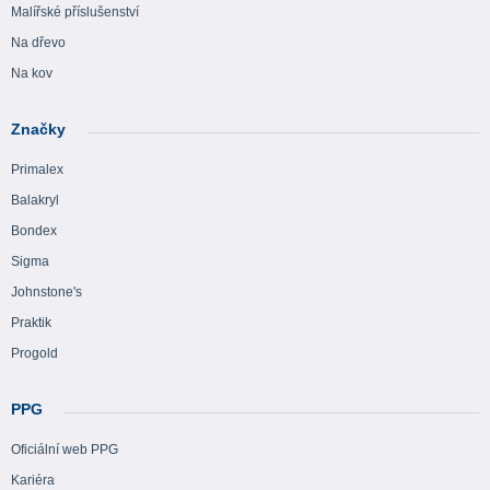
Malířské příslušenství
Na dřevo
Na kov
Značky
Primalex
Balakryl
Bondex
Sigma
Johnstone's
Praktik
Progold
PPG
Oficiální web PPG
Kariéra