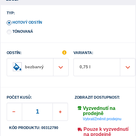
TYP:
HOTOVÝ ODSTÍN
TÓNOVANÁ
ODSTÍN:
VARIANTA:
0,75 l
bezbarvý
POČET KUSŮ:
ZOBRAZIT DOSTUPNOST:
Vyzvednutí na
prodejně
Vybrat/Změnit prodejnu
KÓD PRODUKTU: 00312790
Pouze k vyzvednutí
na prodejně