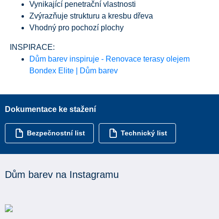
Vynikající penetrační vlastnosti
Zvýrazňuje strukturu a kresbu dřeva
Vhodný pro pochozí plochy
INSPIRACE:
Dům barev inspiruje - Renovace terasy olejem
Bondex Elite | Dům barev
Dokumentace ke stažení
Bezpečnostní list
Technický list
Dům barev na Instagramu