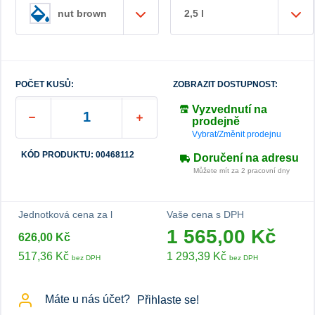
2,5 l
nut brown
POČET KUSŮ:
ZOBRAZIT DOSTUPNOST:
Vyzvednutí na
prodejně
Vybrat/Změnit prodejnu
KÓD PRODUKTU: 00468112
Doručení na adresu
Můžete mít za 2 pracovní dny
Jednotková cena za l
Vaše cena s DPH
1 565,00 Kč
626,00 Kč
517,36 Kč
1 293,39 Kč
bez DPH
bez DPH
Máte u nás účet?
Přihlaste se!