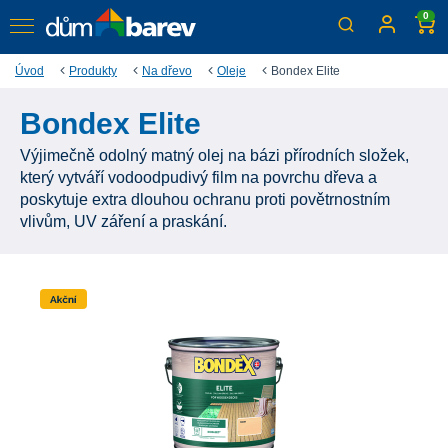
0
Úvod
Produkty
Na dřevo
Oleje
Bondex Elite
Bondex Elite
Výjimečně odolný matný olej na bázi přírodních složek,
který vytváří vodoodpudivý film na povrchu dřeva a
poskytuje extra dlouhou ochranu proti povětrnostním
vlivům, UV záření a praskání.