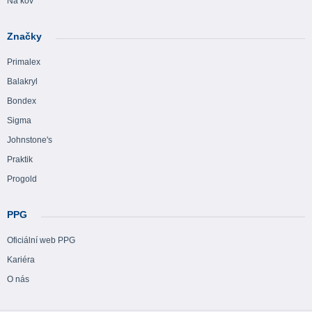
Na kov
Značky
Primalex
Balakryl
Bondex
Sigma
Johnstone's
Praktik
Progold
PPG
Oficiální web PPG
Kariéra
O nás