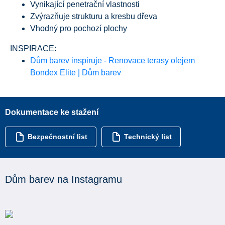
Vynikající penetrační vlastnosti
Zvýrazňuje strukturu a kresbu dřeva
Vhodný pro pochozí plochy
INSPIRACE:
Dům barev inspiruje - Renovace terasy olejem
Bondex Elite | Dům barev
Dokumentace ke stažení
Bezpečnostní list
Technický list
Dům barev na Instagramu