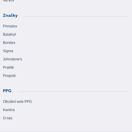
Na kov
Značky
Primalex
Balakryl
Bondex
Sigma
Johnstone's
Praktik
Progold
PPG
Oficiální web PPG
Kariéra
O nás