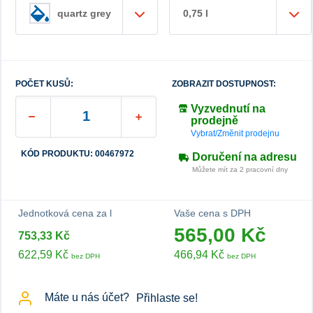
0,75 l
quartz grey
POČET KUSŮ:
ZOBRAZIT DOSTUPNOST:
Vyzvednutí na
prodejně
Vybrat/Změnit prodejnu
KÓD PRODUKTU: 00467972
Doručení na adresu
Můžete mít za 2 pracovní dny
Jednotková cena za l
Vaše cena s DPH
565,00 Kč
753,33 Kč
622,59 Kč
466,94 Kč
bez DPH
bez DPH
Máte u nás účet?
Přihlaste se!