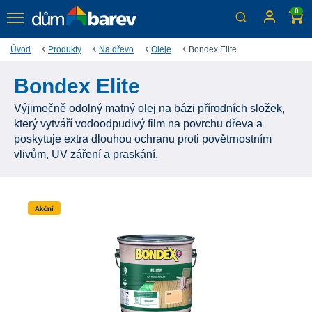
0
Úvod
Produkty
Na dřevo
Oleje
Bondex Elite
Bondex Elite
Výjimečně odolný matný olej na bázi přírodních složek,
který vytváří vodoodpudivý film na povrchu dřeva a
poskytuje extra dlouhou ochranu proti povětrnostním
vlivům, UV záření a praskání.