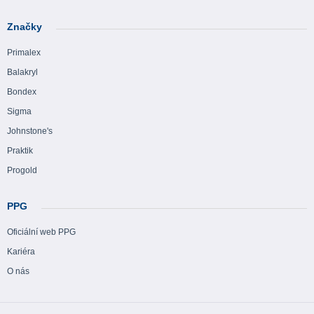
Značky
Primalex
Balakryl
Bondex
Sigma
Johnstone's
Praktik
Progold
PPG
Oficiální web PPG
Kariéra
O nás