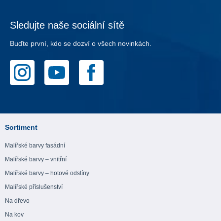
Sledujte naše sociální sítě
Buďte první, kdo se dozví o všech novinkách.
Sortiment
Malířské barvy fasádní
Malířské barvy – vnitřní
Malířské barvy – hotové odstíny
Malířské příslušenství
Na dřevo
Na kov