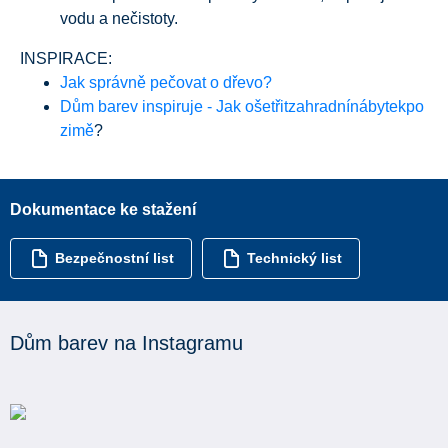
vodu a nečistoty.
INSPIRACE:
Jak správně pečovat o dřevo?
Dům barev inspiruje - Jak ošetřitzahradnínábytekpo
zimě
?
Dokumentace ke stažení
Bezpečnostní list
Technický list
Dům barev na Instagramu