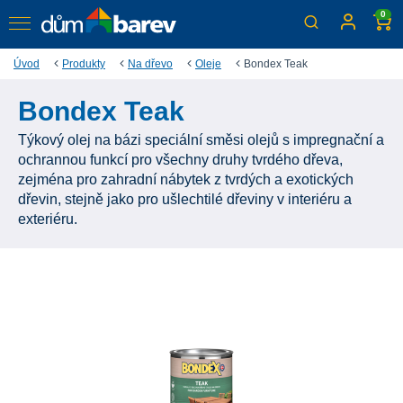
0
Úvod
Produkty
Na dřevo
Oleje
Bondex Teak
Bondex Teak
Týkový olej na bázi speciální směsi olejů s impregnační a
ochrannou funkcí pro všechny druhy tvrdého dřeva,
zejména pro zahradní nábytek z tvrdých a exotických
dřevin, stejně jako pro ušlechtilé dřeviny v interiéru a
exteriéru.