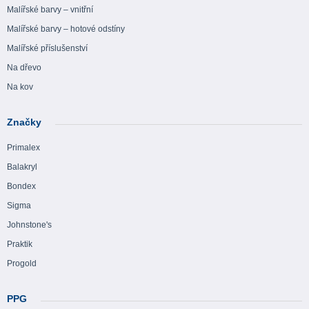
Malířské barvy – vnitřní
Malířské barvy – hotové odstíny
Malířské příslušenství
Na dřevo
Na kov
Značky
Primalex
Balakryl
Bondex
Sigma
Johnstone's
Praktik
Progold
PPG