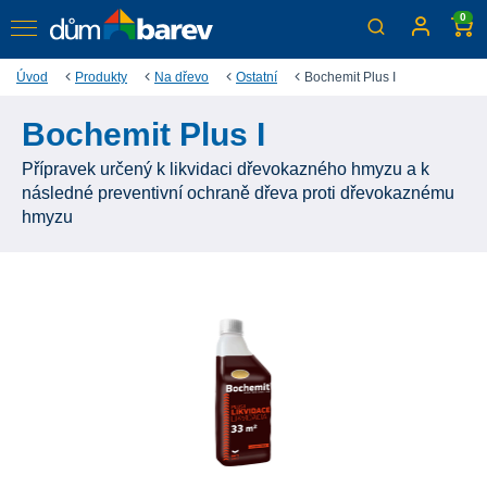
0
Úvod
Produkty
Na dřevo
Ostatní
Bochemit Plus I
Bochemit Plus I
Přípravek určený k likvidaci dřevokazného hmyzu a k
následné preventivní ochraně dřeva proti dřevokaznému
hmyzu