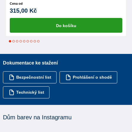
Cena od
315,00 Kč
Do košíku
1
2
3
4
5
6
7
8
9
Dokumentace ke stažení
Bezpečnostní list
Prohlášení o shodě
Technický list
Dům barev na Instagramu