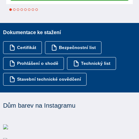
1
2
3
4
5
6
7
8
Dokumentace ke stažení
Certifikát
Bezpečnostní list
Prohlášení o shodě
Technický list
Stavební technické osvědčení
Dům barev na Instagramu