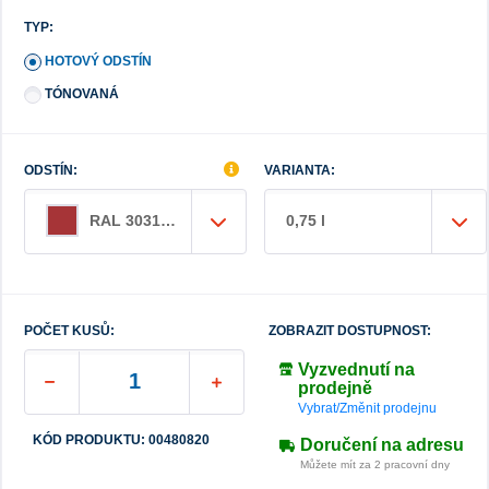
TYP:
HOTOVÝ ODSTÍN
TÓNOVANÁ
ODSTÍN:
VARIANTA:
0,75 l
RAL 3031 LESK orientální červená
POČET KUSŮ:
ZOBRAZIT DOSTUPNOST:
Vyzvednutí na
prodejně
Vybrat/Změnit prodejnu
KÓD PRODUKTU: 00480820
Doručení na adresu
Můžete mít za 2 pracovní dny