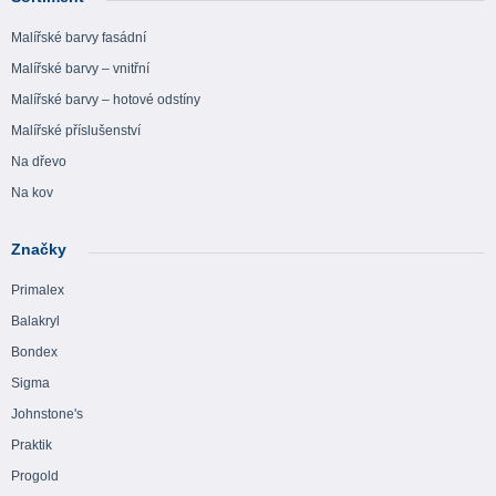
Malířské barvy fasádní
Malířské barvy – vnitřní
Malířské barvy – hotové odstíny
Malířské příslušenství
Na dřevo
Na kov
Značky
Primalex
Balakryl
Bondex
Sigma
Johnstone's
Praktik
Progold