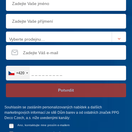
Vyberte prodejnu…
+420
Potvrdit
Souhlasím se zasláním personalizovaných nabídek a dalších
marketingových informací ze sítě Dům barev a od ostatních značek PPG
Deco Czech, a.s. níže uvedenými kanály:
Ano, kontaktujte mne prosím e-mailem