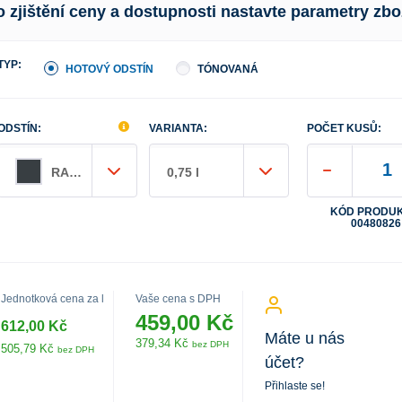
o zjištění ceny a dostupnosti nastavte parametry zbo
TYP:
HOTOVÝ ODSTÍN
TÓNOVANÁ
ODSTÍN:
VARIANTA:
POČET KUSŮ:
RAL 7016 MAT antracitová šedá
0,75 l
KÓD PRODUK
00480826
Jednotková cena za l
Vaše cena s DPH
459,00 Kč
612,00 Kč
Máte u nás
379,34 Kč
bez DPH
505,79 Kč
bez DPH
účet?
Přihlaste se!