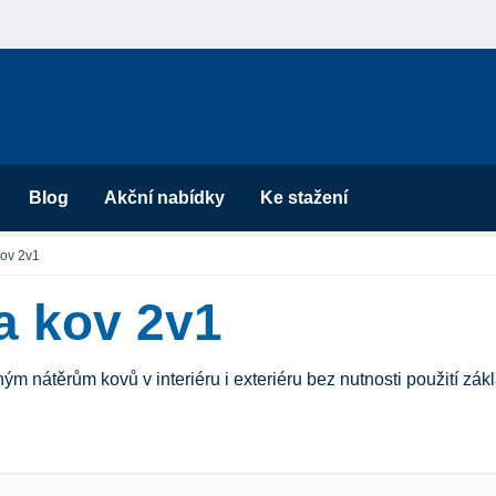
Blog
Akční nabídky
Ke stažení
kov 2v1
a kov 2v1
 nátěrům kovů v interiéru i exteriéru bez nutnosti použití zákl