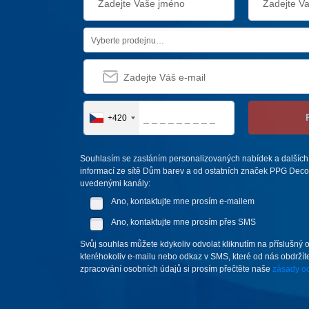
Vyberte prodejnu…
+420
Souhlasím se zasláním personalizovaných nabídek a dalších
informací ze sítě Dům barev a od ostatních značek PPG Deco 
uvedenými kanály:
Ano, kontaktujte mne prosím e-mailem
Ano, kontaktujte mne prosím přes SMS
Svůj souhlas můžete kdykoliv odvolat kliknutím na příslušný 
kteréhokoliv e-mailu nebo odkaz v SMS, které od nás obdržíte
zpracování osobních údajů si prosím přečtěte naše
zásady oc