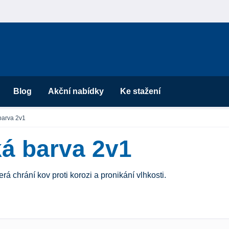
Blog
Akční nabídky
Ke stažení
barva 2v1
á barva 2v1
á chrání kov proti korozi a pronikání vlhkosti.