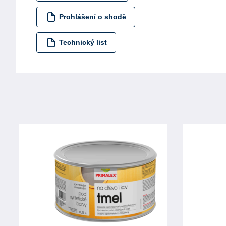
Prohlášení o shodě
Technický list