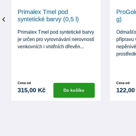
Primalex Tmel pod
ProGol
syntetické barvy (0,5 l)
g)
Primalex Tmel pod syntetické barvy
Odmašťov
je určen pro vyrovnávání nerovností
přípravu
venkovních i vnitřních dřevěn...
nepěniv
prostředk
Cena od
Cena od
315,00 Kč
122,00
Do košíku