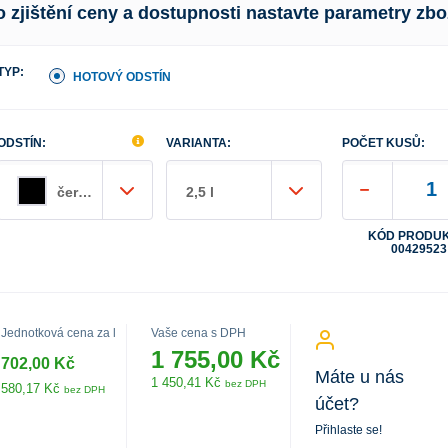
o zjištění ceny a dostupnosti nastavte parametry zbo
TYP:
HOTOVÝ ODSTÍN
ODSTÍN:
VARIANTA:
POČET KUSŮ:
černá
2,5 l
KÓD PRODUK
00429523
Jednotková cena za l
Vaše cena s DPH
1 755,00 Kč
702,00 Kč
Máte u nás
1 450,41 Kč
bez DPH
580,17 Kč
bez DPH
účet?
Přihlaste se!