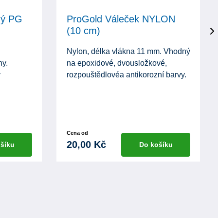
hý PG
ProGold Váleček NYLON
(10 cm)
Nylon, délka vlákna 11 mm. Vhodný
ny.
na epoxidové, dvousložkové,
y
rozpouštědlovéa antikorozní barvy.
Cena od
20,00 Kč
šíku
Do košíku