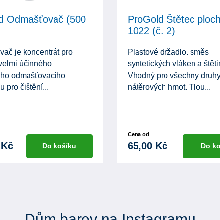
d Odmašťovač (500
ProGold Štětec ploc
1022 (č. 2)
ač je koncentrát pro
Plastové držadlo, směs
 velmi účinného
syntetických vláken a štěti
ého odmašťovacího
Vhodný pro všechny druh
u pro čištění...
nátěrových hmot. Tlou...
Cena od
 Kč
65,00 Kč
Do košíku
Do ko
Dům barev na Instagramu