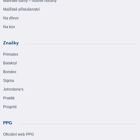
Malířské barvy – hotové odstíny
Malířské příslušenství
Na dřevo
Na kov
Značky
Primalex
Balakryl
Bondex
Sigma
Johnstone's
Praktik
Progold
PPG
Oficiální web PPG