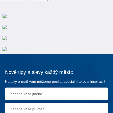
Nové tipy a slevy každý měsíc
Na jaký e-mail Vám můžeme posílat speciální akce a inspiraci?