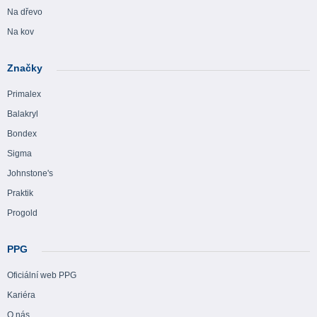
Na dřevo
Na kov
Značky
Primalex
Balakryl
Bondex
Sigma
Johnstone's
Praktik
Progold
PPG
Oficiální web PPG
Kariéra
O nás