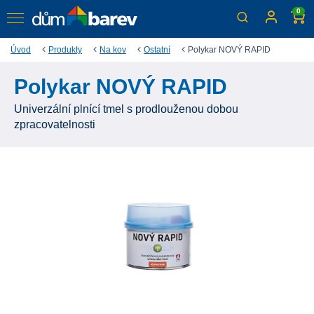
0
Úvod
Produkty
Na kov
Ostatní
Polykar NOVÝ RAPID
Polykar NOVÝ RAPID
Univerzální plnící tmel s prodlouženou dobou
zpracovatelnosti