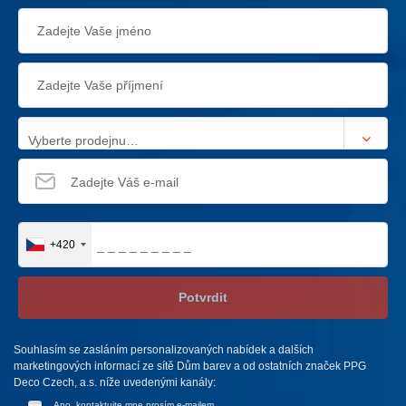
Vyberte prodejnu…
+420
Potvrdit
Souhlasím se zasláním personalizovaných nabídek a dalších
marketingových informací ze sítě Dům barev a od ostatních značek PPG
Deco Czech, a.s. níže uvedenými kanály:
Ano, kontaktujte mne prosím e-mailem