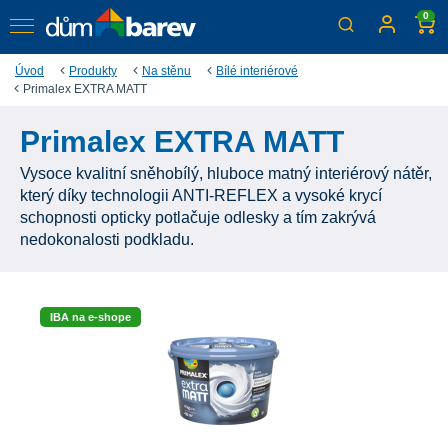
0
Úvod
Produkty
Na stěnu
Bílé interiérové
Primalex EXTRA MATT
Primalex EXTRA MATT
Vysoce kvalitní sněhobílý, hluboce matný interiérový nátěr,
který díky technologii ANTI-REFLEX a vysoké krycí
schopnosti opticky potlačuje odlesky a tím zakrývá
nedokonalosti podkladu.
IBA na e-shope