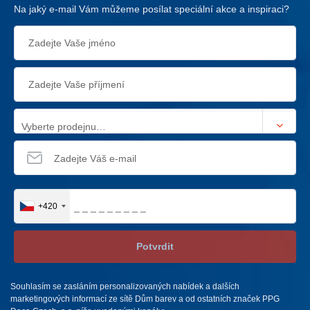
Na jaký e-mail Vám můžeme posílat speciální akce a inspiraci?
Vyberte prodejnu…
+420
Potvrdit
Souhlasím se zasláním personalizovaných nabídek a dalších
marketingových informací ze sítě Dům barev a od ostatních značek PPG