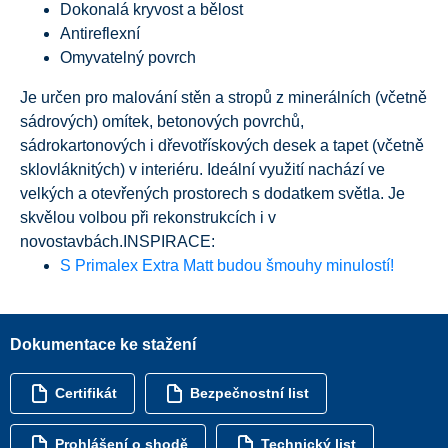
Dokonalá kryvost a bělost
Antireflexní
Omyvatelný povrch
Je určen pro malování stěn a stropů z minerálních (včetně
sádrových) omítek, betonových povrchů,
sádrokartonových i dřevotřískových desek a tapet (včetně
sklovláknitých) v interiéru. Ideální využití nachází ve
velkých a otevřených prostorech s dodatkem světla. Je
skvělou volbou při rekonstrukcích i v
novostavbách.
INSPIRACE:
S Primalex Extra Matt budou šmouhy minulostí!
Dokumentace ke stažení
Certifikát
Bezpečnostní list
Prohlášení o shodě
Technický list