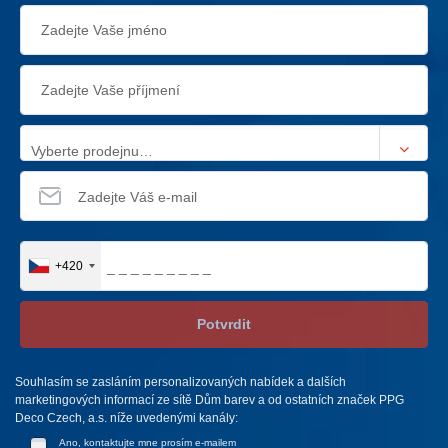
Vyberte prodejnu…
+420
Potvrdit
Souhlasím se zasláním personalizovaných nabídek a dalších
marketingových informací ze sítě Dům barev a od ostatních značek PPG
Deco Czech, a.s. níže uvedenými kanály:
Ano, kontaktujte mne prosím e-mailem