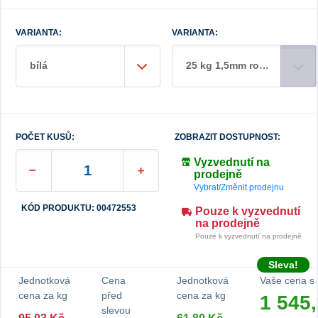
VARIANTA:
VARIANTA:
bílá
25 kg 1,5mm roztíraná
POČET KUSŮ:
ZOBRAZIT DOSTUPNOST:
Vyzvednutí na
prodejně
Vybrat/Změnit prodejnu
KÓD PRODUKTU: 00472553
Pouze k vyzvednutí
na prodejně
Pouze k vyzvednutí na prodejně
Sleva!
Jednotková
Cena
Jednotková
Vaše cena s
cena za kg
před
cena za kg
1 545
slevou