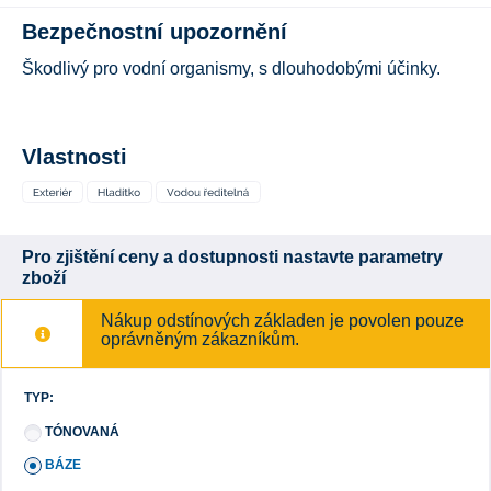
Bezpečnostní upozornění
Škodlivý pro vodní organismy, s dlouhodobými účinky.
Vlastnosti
Pro zjištění ceny a dostupnosti nastavte parametry
zboží
Nákup odstínových základen je povolen pouze
oprávněným zákazníkům.
TYP:
TÓNOVANÁ
BÁZE