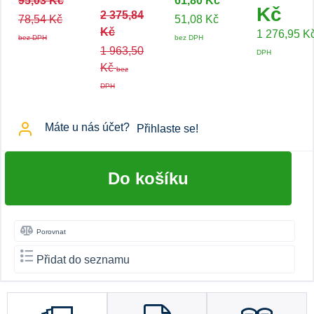
95,03 Kč
61,80 Kč
Kč
2 375,84
78,54 Kč
51,08 Kč
Kč
1 276,95 K
bez DPH
bez DPH
1 963,50
DPH
Kč
bez
DPH
Máte u nás účet?
Přihlaste se!
Do košíku
Porovnat
Přidat do seznamu