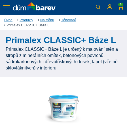
0
Úvod
Produkty
Na stěnu
Tónování
Primalex CLASSIC+ Báze L
Primalex CLASSIC+ Báze L
Primalex CLASSIC+ Báze L je určený k malování stěn a
stropů z minerálních omítek, betonových povrchů,
sádrokartonových i dřevotřískových desek, tapet (včetně
sklovláknitých) v interiéru.