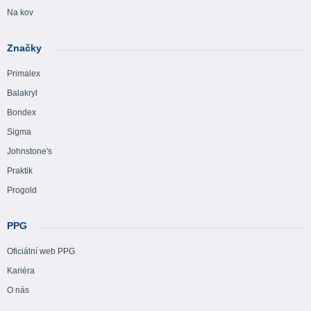
Na kov
Značky
Primalex
Balakryl
Bondex
Sigma
Johnstone's
Praktik
Progold
PPG
Oficiální web PPG
Kariéra
O nás