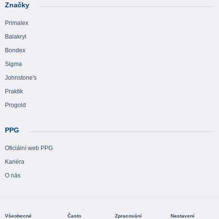
Značky
Primalex
Balakryl
Bondex
Sigma
Johnstone's
Praktik
Progold
PPG
Oficiální web PPG
Kariéra
O nás
Všeobecné
Často
Zpracování
Nastavení