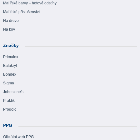
Malířské barvy – hotové odstíny
Malířské příslušenství
Na dřevo
Na kov
Značky
Primalex
Balakryl
Bondex
Sigma
Johnstone's
Praktik
Progold
PPG
Oficiální web PPG