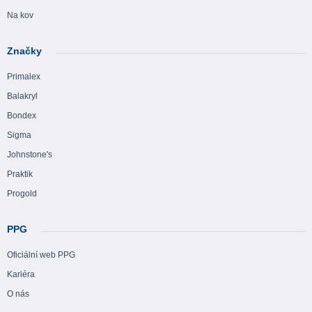
Na kov
Značky
Primalex
Balakryl
Bondex
Sigma
Johnstone's
Praktik
Progold
PPG
Oficiální web PPG
Kariéra
O nás