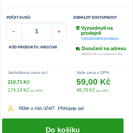
POČET KUSŮ:
ZOBRAZIT DOSTUPNOST:
Vyzvednutí na
prodejně
Vybrat/Změnit prodejnu
KÓD PRODUKTU: 00637240
Doručení na adresu
Můžete mít za 2 pracovní dny
Jednotková cena za l
Vaše cena s DPH
59,00 Kč
210,71 Kč
174,14 Kč
48,76 Kč
bez DPH
bez DPH
Máte u nás účet?
Přihlaste se!
Do košíku