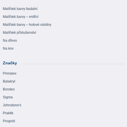
Malířské barvy fasádní
Malířské barvy – vnitřní
Malířské barvy – hotové odstíny
Malířské příslušenství
Na dřevo
Na kov
Značky
Primalex
Balakryl
Bondex
Sigma
Johnstone's
Praktik
Progold