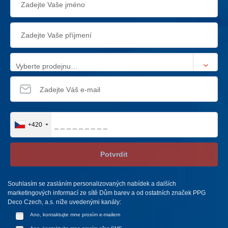
Vyberte prodejnu…
+420
Potvrdit
Souhlasím se zasláním personalizovaných nabídek a dalších
marketingových informací ze sítě Dům barev a od ostatních značek PPG
Deco Czech, a.s. níže uvedenými kanály:
Ano, kontaktujte mne prosím e-mailem