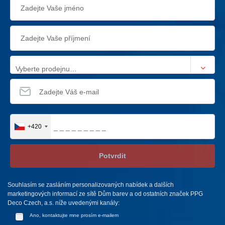
Vyberte prodejnu…
+420
Potvrdit
Souhlasím se zasláním personalizovaných nabídek a dalších
marketingových informací ze sítě Dům barev a od ostatních značek PPG
Deco Czech, a.s. níže uvedenými kanály:
Ano, kontaktujte mne prosím e-mailem