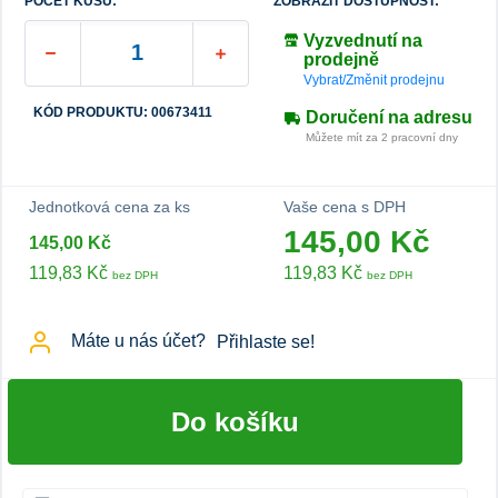
POČET KUSŮ:
ZOBRAZIT DOSTUPNOST:
Vyzvednutí na
prodejně
Vybrat/Změnit prodejnu
KÓD PRODUKTU: 00673411
Doručení na adresu
Můžete mít za 2 pracovní dny
Jednotková cena za ks
Vaše cena s DPH
145,00 Kč
145,00 Kč
119,83 Kč
119,83 Kč
bez DPH
bez DPH
Máte u nás účet?
Přihlaste se!
Do košíku