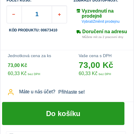
POČET KUSŮ:
ZOBRAZIT DOSTUPNOST:
Vyzvednutí na
prodejně
Vybrat/Změnit prodejnu
KÓD PRODUKTU: 00673410
Doručení na adresu
Můžete mít za 2 pracovní dny
Jednotková cena za ks
Vaše cena s DPH
73,00 Kč
73,00 Kč
60,33 Kč
60,33 Kč
bez DPH
bez DPH
Máte u nás účet?
Přihlaste se!
Do košíku