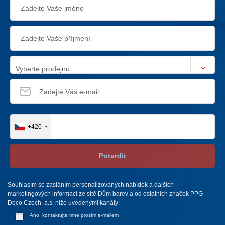
Vyberte prodejnu…
+420
Potvrdit
Souhlasím se zasláním personalizovaných nabídek a dalších
marketingových informací ze sítě Dům barev a od ostatních značek PPG
Deco Czech, a.s. níže uvedenými kanály:
Ano, kontaktujte mne prosím e-mailem