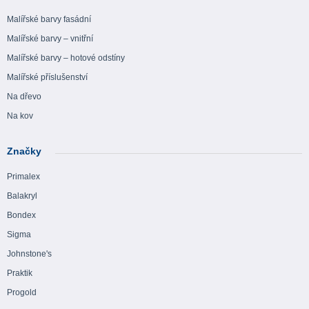
Malířské barvy fasádní
Malířské barvy – vnitřní
Malířské barvy – hotové odstíny
Malířské příslušenství
Na dřevo
Na kov
Značky
Primalex
Balakryl
Bondex
Sigma
Johnstone's
Praktik
Progold