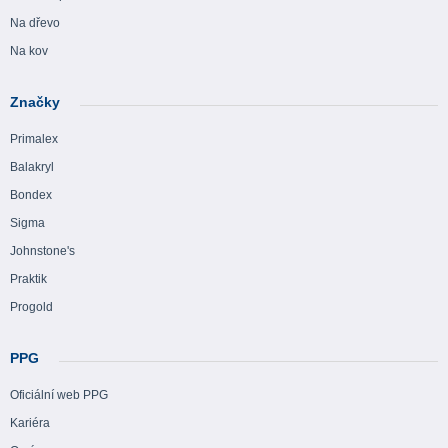
Na dřevo
Na kov
Značky
Primalex
Balakryl
Bondex
Sigma
Johnstone's
Praktik
Progold
PPG
Oficiální web PPG
Kariéra