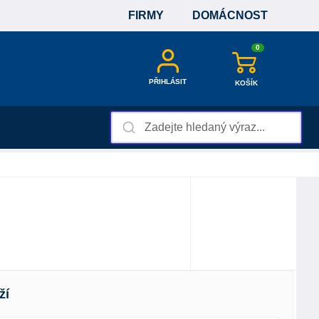
FIRMY
DOMÁCNOST
0
PŘIHLÁSIT
KOŠÍK
ží