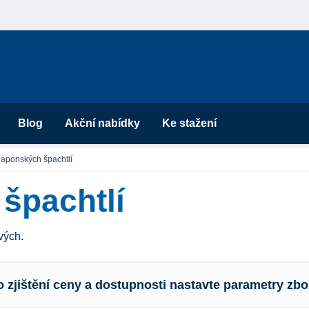
Blog
Akční nabídky
Ke stažení
japonských špachtlí
špachtlí
vých.
o zjištění ceny a dostupnosti nastavte parametry zbo