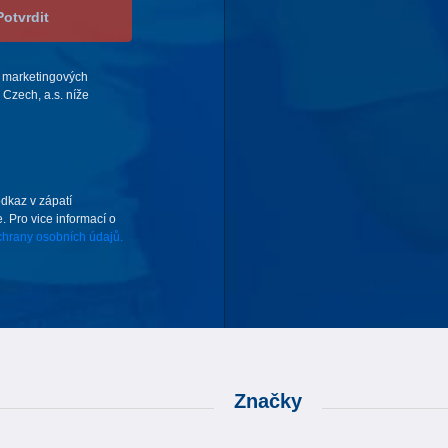
Potvrdit
 marketingových
Czech, a.s. níže
odkaz v zápatí
. Pro vice informací o
hrany osobních údajů.
Značky