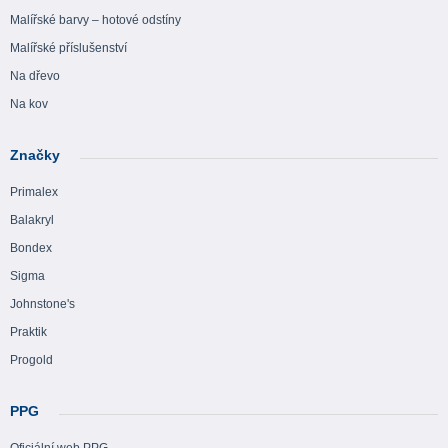
Malířské barvy – hotové odstíny
Malířské příslušenství
Na dřevo
Na kov
Značky
Primalex
Balakryl
Bondex
Sigma
Johnstone's
Praktik
Progold
PPG
Oficiální web PPG