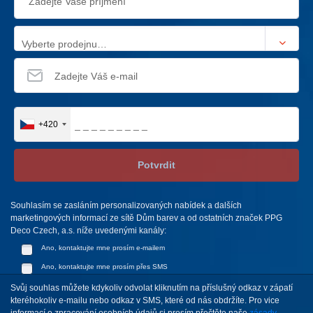
Vyberte prodejnu…
+420
Potvrdit
Souhlasím se zasláním personalizovaných nabídek a dalších
marketingových informací ze sítě Dům barev a od ostatních značek PPG
Deco Czech, a.s. níže uvedenými kanály:
Ano, kontaktujte mne prosím e-mailem
Ano, kontaktujte mne prosím přes SMS
Svůj souhlas můžete kdykoliv odvolat kliknutím na příslušný odkaz v zápatí
kteréhokoliv e-mailu nebo odkaz v SMS, které od nás obdržíte. Pro vice
informací o zpracování osobních údajů si prosím přečtěte naše
zásady