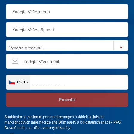
Vyberte prodejnu…
+420
Potvrdit
Souhlasím se zasláním personalizovaných nabídek a dalších
marketingových informací ze sítě Dům barev a od ostatních značek PPG
Deco Czech, a.s. níže uvedenými kanály: