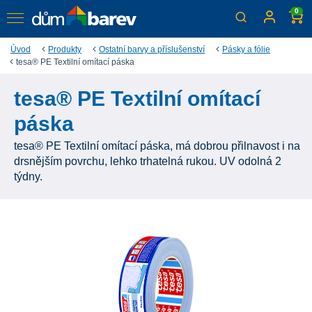
0
Úvod
Produkty
Ostatní barvy a příslušenství
Pásky a fólie
tesa® PE Textilní omítací páska
tesa® PE Textilní omítací
páska
tesa® PE Textilní omítací páska, má dobrou přilnavost i na
drsnějším povrchu, lehko trhatelná rukou. UV odolná 2
týdny.