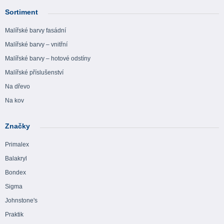
Sortiment
Malířské barvy fasádní
Malířské barvy – vnitřní
Malířské barvy – hotové odstíny
Malířské příslušenství
Na dřevo
Na kov
Značky
Primalex
Balakryl
Bondex
Sigma
Johnstone's
Praktik