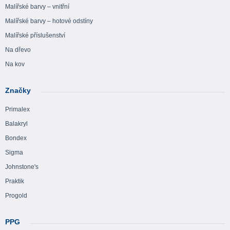
Malířské barvy – vnitřní
Malířské barvy – hotové odstíny
Malířské příslušenství
Na dřevo
Na kov
Značky
Primalex
Balakryl
Bondex
Sigma
Johnstone's
Praktik
Progold
PPG