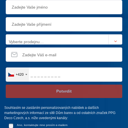
Vyberte prodejnu…
+420
Potvrdit
Souhlasím se zasláním personalizovaných nabídek a dalších
marketingových informací ze sítě Dům barev a od ostatních značek PPG
Deco Czech, a.s. níže uvedenými kanály:
Ano, kontaktujte mne prosím e-mailem