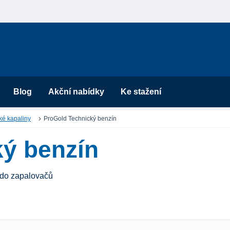
Blog
Akční nabídky
Ke stažení
ké kapaliny
ProGold Technický benzín
ý benzín
t do zapalovačů