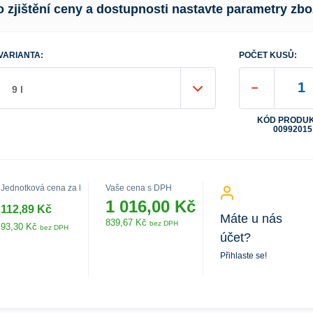
o zjištění ceny a dostupnosti nastavte parametry zbo
VARIANTA:
POČET KUSŮ:
9 l
KÓD PRODUK
00992015
Jednotková cena za l
Vaše cena s DPH
1 016,00 Kč
112,89 Kč
Máte u nás
839,67 Kč
bez DPH
93,30 Kč
bez DPH
účet?
Přihlaste se!