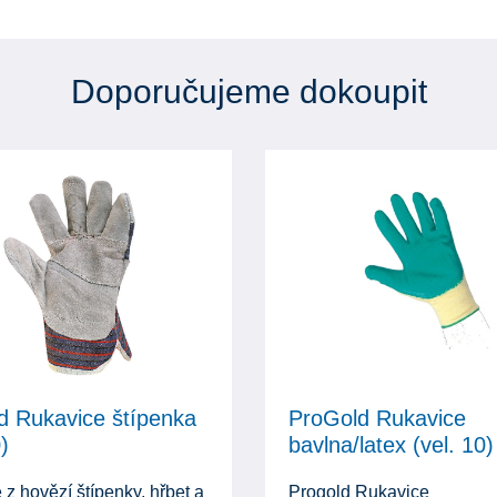
Doporučujeme dokoupit
d Rukavice štípenka
ProGold Rukavice
)
bavlna/latex (vel. 10)
z hovězí štípenky, hřbet a
Progold Rukavice