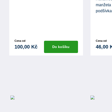
manžeta 
podšívka 
Cena od
Cena od
100,00 Kč
46,00 
Do košíku