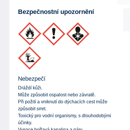
Bezpečnostní upozornění
Nebezpečí
Dráždí kůži.
Může způsobit ospalost nebo závratě.
Při požití a vniknutí do dýchacích cest může
způsobit smrt.
Toxický pro vodní organismy, s dlouhodobými
účinky.
Vysoce hořlavá kapalina a páry.