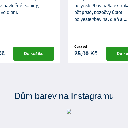
z bavlněné tkaniny,
polyester/bavlna/latex, ru
ve dlani.
pětiprsté, bezešvý úplet
polyester/bavlna, dlaň a ...
Cena od
Kč
25,00 Kč
Do košíku
Do ko
Dům barev na Instagramu