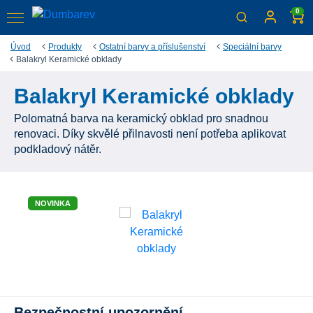
0
Úvod
Produkty
Ostatní barvy a příslušenství
Speciální barvy
Balakryl Keramické obklady
Balakryl Keramické obklady
Polomatná barva na keramický obklad pro snadnou
renovaci. Díky skvělé přilnavosti není potřeba aplikovat
podkladový nátěr.
NOVINKA
Bezpečnostní upozornění