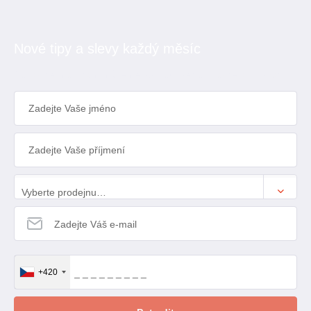
Nové tipy a slevy každý měsíc
Na jaký e-mail Vám můžeme posílat speciální akce a inspiraci?
Vyberte prodejnu…
+420