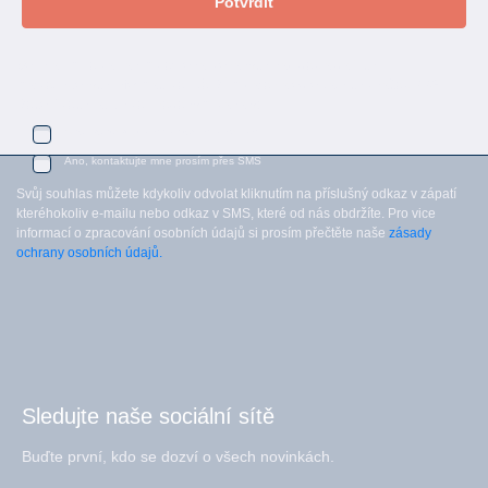
Potvrdit
Souhlasím se zasláním personalizovaných nabídek a dalších
marketingových informací ze sítě Dům barev a od ostatních značek PPG
Deco Czech, a.s. níže uvedenými kanály:
Ano, kontaktujte mne prosím e-mailem
Ano, kontaktujte mne prosím přes SMS
Svůj souhlas můžete kdykoliv odvolat kliknutím na příslušný odkaz v zápatí
kteréhokoliv e-mailu nebo odkaz v SMS, které od nás obdržíte. Pro vice
informací o zpracování osobních údajů si prosím přečtěte naše
zásady
ochrany osobních údajů.
Sledujte naše sociální sítě
Buďte první, kdo se dozví o všech novinkách.