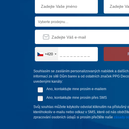
Vyberte prodejnu…
+420
Souhlasím se zasláním personalizovaných nabídek a dalších
informací ze sítě Dům barev a od ostatních značek PPG Deco 
uvedenými kanály:
Ano, kontaktujte mne prosím e-mailem
Ano, kontaktujte mne prosím přes SMS
Svůj souhlas můžete kdykoliv odvolat kliknutím na příslušný 
kteréhokoliv e-mailu nebo odkaz v SMS, které od nás obdržíte
zpracování osobních údajů si prosím přečtěte naše
zásady oc