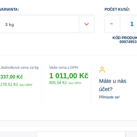
VARIANTA:
POČET KUSŮ:
3 kg
KÓD PRODUK
00974953
Jednotková cena za kg
Vaše cena s DPH
1 011,00 Kč
337,00 Kč
Máte u nás
835,54 Kč
bez DPH
278,51 Kč
bez DPH
účet?
Přihlaste se!