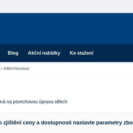
Blog
Akční nabídky
Ke stažení
Kittfort Renolast
čená na povrchovou úpravu střech
o zjištění ceny a dostupnosti nastavte parametry zbo