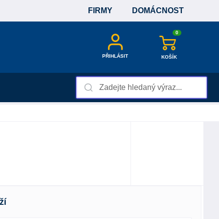
FIRMY
DOMÁCNOST
0
PŘIHLÁSIT
KOŠÍK
ží