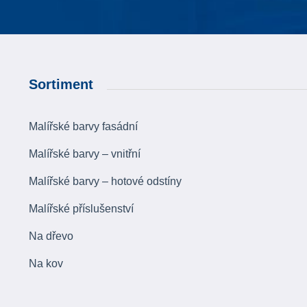
Sortiment
Malířské barvy fasádní
Malířské barvy – vnitřní
Malířské barvy – hotové odstíny
Malířské příslušenství
Na dřevo
Na kov